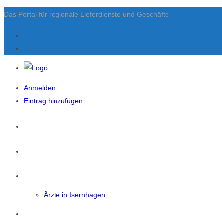
Das Portal für regionale Lieferdienste und Geschäfte
Anmelden
Eintrag hinzufügen
Startseite
News
Isernhagen
Ärzte in Isernhagen
Eintrag Suchen