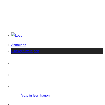
Anmelden
Eintrag hinzufügen
Startseite
News
Isernhagen
Ärzte in Isernhagen
Eintrag Suchen