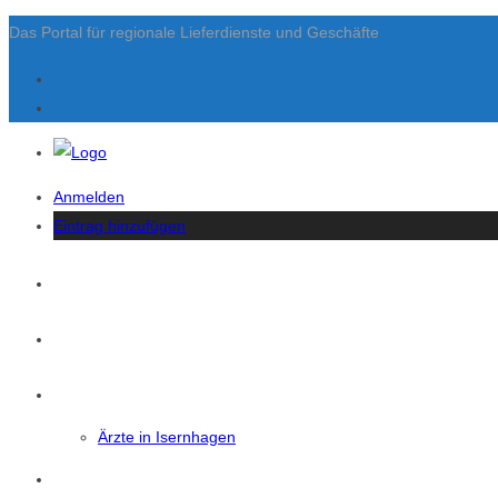
Das Portal für regionale Lieferdienste und Geschäfte
Anmelden
Eintrag hinzufügen
Startseite
News
Isernhagen
Ärzte in Isernhagen
Eintrag Suchen