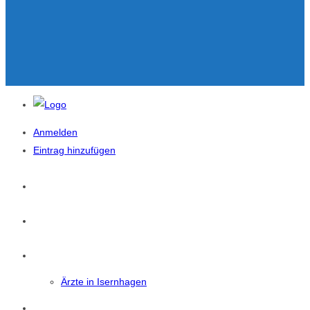
Anmelden
Eintrag hinzufügen
Startseite
News
Isernhagen
Ärzte in Isernhagen
Eintrag Suchen