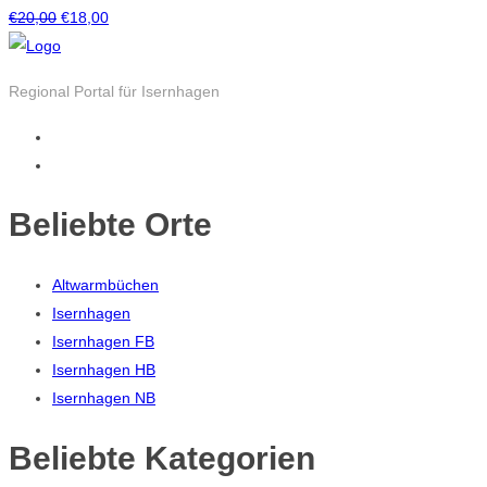
Ursprünglicher
Aktueller
€
20,00
€
18,00
Preis
Preis
war:
ist:
Regional Portal für Isernhagen
€20,00
€18,00.
Beliebte Orte
Altwarmbüchen
Isernhagen
Isernhagen FB
Isernhagen HB
Isernhagen NB
Beliebte Kategorien