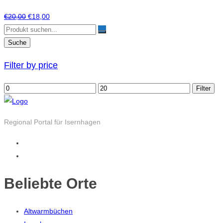
Ursprünglicher
Aktueller
€
20,00
€
18,00
Preis
Preis
war:
ist:
€20,00
€18,00.
Filter by price
Min.
Max.
Filter
Preis
Preis
Regional Portal für Isernhagen
Beliebte Orte
Altwarmbüchen