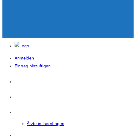
Anmelden
Eintrag hinzufügen
Startseite
News
Isernhagen
Ärzte in Isernhagen
Eintrag Suchen