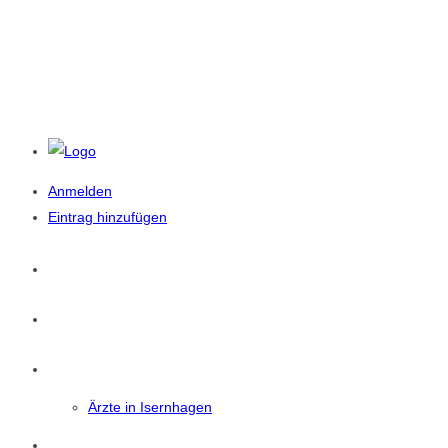
Anmelden
Eintrag hinzufügen
Startseite
News
Isernhagen
Ärzte in Isernhagen
Eintrag Suchen