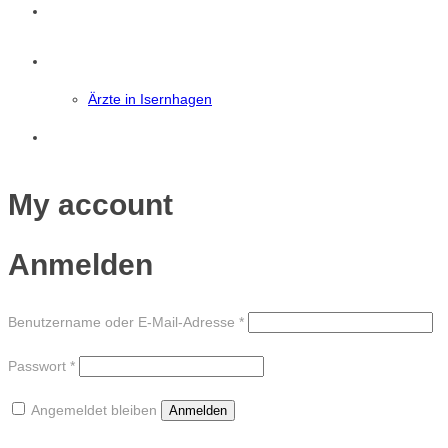
News
Isernhagen
Ärzte in Isernhagen
Eintrag Suchen
My account
Anmelden
Erforderlich
Benutzername oder E-Mail-Adresse
*
Erforderlich
Passwort
*
Angemeldet bleiben
Anmelden