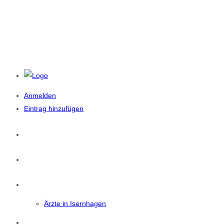
Anmelden
Eintrag hinzufügen
Startseite
News
Isernhagen
Ärzte in Isernhagen
Eintrag Suchen