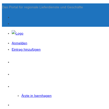
Das Portal für regionale Lieferdienste und Geschäfte
Anmelden
Eintrag hinzufügen
Startseite
News
Isernhagen
Ärzte in Isernhagen
Eintrag Suchen