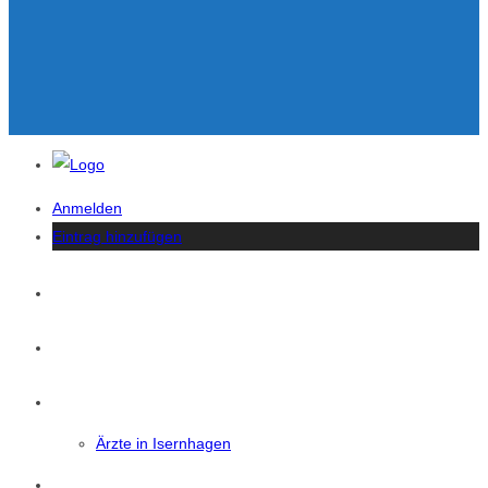
Anmelden
Eintrag hinzufügen
Startseite
News
Isernhagen
Ärzte in Isernhagen
Eintrag Suchen